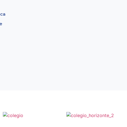
ica
e